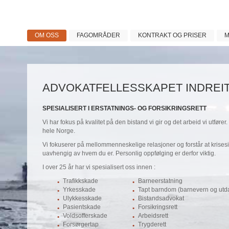
OM OSS
FAGOMRÅDER
KONTRAKT OG PRISER
M
ADVOKATFELLESSKAPET INDREI
SPESIALISERT I ERSTATNINGS- OG FORSIKRINGSRETT
Vi har fokus på kvalitet på den bistand vi gir og det arbeid vi utfører. 
hele Norge.
Vi fokuserer på mellommenneskelige relasjoner og forstår at krises
uavhengig av hvem du er. Personlig oppfølging er derfor viktig.
I over 25 år har vi spesialisert oss innen :
Trafikkskade
Barneerstatning
Yrkesskade
Tapt barndom (barnevern og utd
Ulykkesskade
Bistandsadvokat
Pasientskade
Forsikringsrett
Voldsofferskade
Arbeidsrett
Forsørgertap
Trygderett