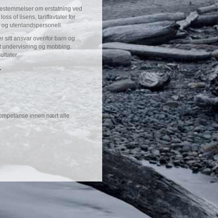
ærbestemmelser om erstatning ved
ss of lisens, tariffavtaler for
FN- og utenlandspersonell.
 sitt ansvar ovenfor barn og
gt undervisning og mobbing.
ultater.
.
kompetanse innen nært alle