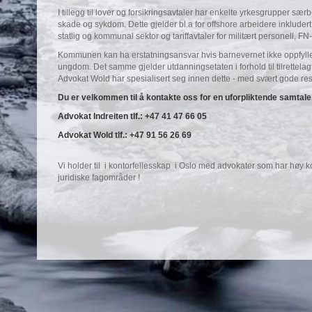
I tillegg til lover og forsikringsavtaler har enkelte yrkesgrupper s
skade og sykdom. Dette gjelder bl.a for offshore arbeidere inkludert lo
statlig og kommunal sektor og tariffavtaler for militært personell, 
Kommunen kan ha erstatningsansvar hvis barnevernet ikke oppfyller
ungdom. Det samme gjelder utdanningsetaten i forhold til tilrettela
Advokat Wold har spesialisert seg innen dette - med svært gode res
Du er velkommen til å kontakte oss for en uforpliktende samtale
Advokat Indreiten tlf.: +47 41 47 66 05
Advokat Wold tlf.: +47 91 56 26 69
Vi holder til i kontorfellesskap i Oslo med advokater som har høy 
juridiske fagområder !